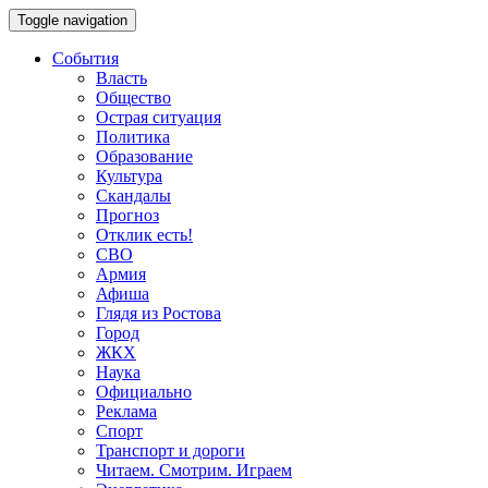
Toggle navigation
События
Власть
Общество
Острая ситуация
Политика
Образование
Культура
Скандалы
Прогноз
Отклик есть!
СВО
Армия
Афиша
Глядя из Ростова
Город
ЖКХ
Наука
Официально
Реклама
Спорт
Транспорт и дороги
Читаем. Смотрим. Играем