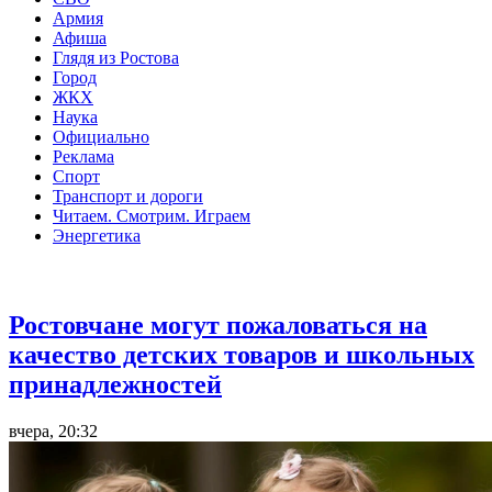
Армия
Афиша
Глядя из Ростова
Город
ЖКХ
Наука
Официально
Реклама
Спорт
Транспорт и дороги
Читаем. Смотрим. Играем
Энергетика
Общество
Ростовчане могут пожаловаться на
качество детских товаров и школьных
принадлежностей
вчера, 20:32