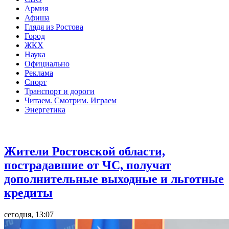
Армия
Афиша
Глядя из Ростова
Город
ЖКХ
Наука
Официально
Реклама
Спорт
Транспорт и дороги
Читаем. Смотрим. Играем
Энергетика
Общество
Жители Ростовской области,
пострадавшие от ЧС, получат
дополнительные выходные и льготные
кредиты
сегодня, 13:07