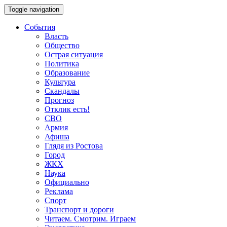
Toggle navigation
События
Власть
Общество
Острая ситуация
Политика
Образование
Культура
Скандалы
Прогноз
Отклик есть!
СВО
Армия
Афиша
Глядя из Ростова
Город
ЖКХ
Наука
Официально
Реклама
Спорт
Транспорт и дороги
Читаем. Смотрим. Играем