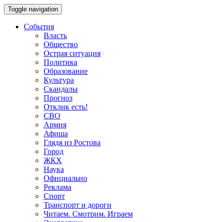
Toggle navigation
События
Власть
Общество
Острая ситуация
Политика
Образование
Культура
Скандалы
Прогноз
Отклик есть!
СВО
Армия
Афиша
Глядя из Ростова
Город
ЖКХ
Наука
Официально
Реклама
Спорт
Транспорт и дороги
Читаем. Смотрим. Играем