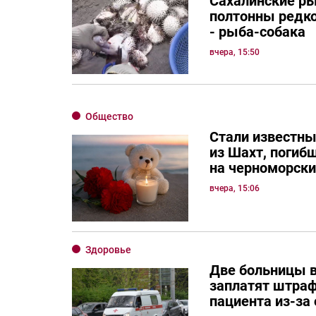
Сахалинские р
полтонны редко
- рыба-собака
вчера, 15:50
Общество
Стали известны
из Шахт, погиб
на черноморск
вчера, 15:06
Здоровье
Две больницы в
заплатят штраф
пациента из-за