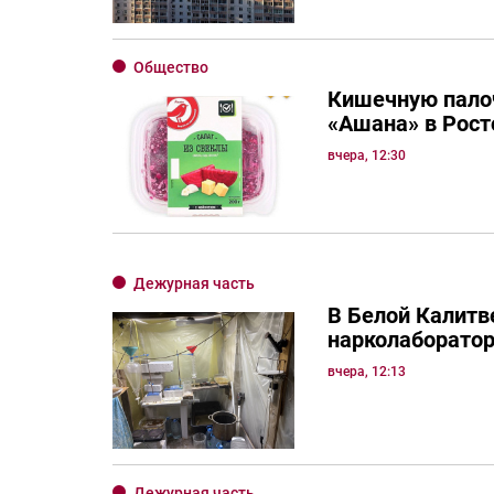
Общество
Кишечную палоч
«Ашана» в Рост
вчера, 12:30
Дежурная часть
В Белой Калитв
нарколаборато
вчера, 12:13
Дежурная часть