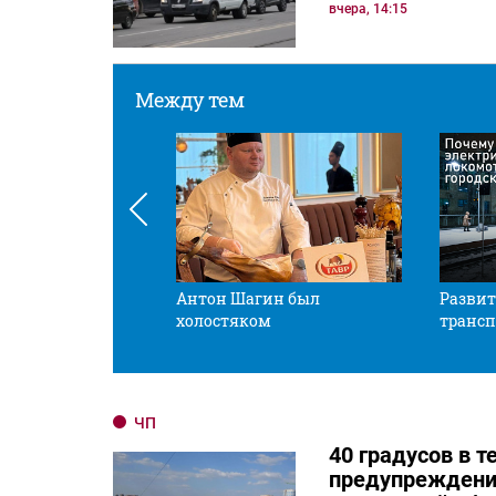
вчера, 14:15
Между тем
 смотрите в оба
Антон Шагин был
Развит
холостяком
трансп
ЧП
40 градусов в 
предупреждени