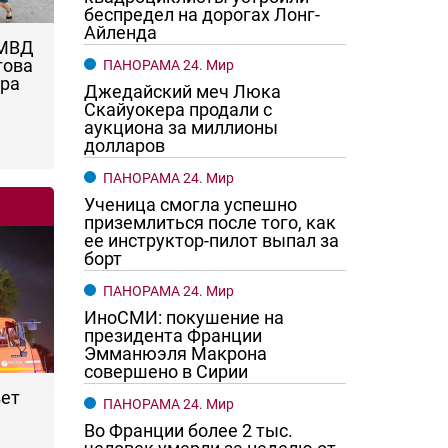
беспредел на дорогах Лонг-
Айленда
 МВД
това
ПАНОРАМА 24. Мир
ара
Джедайский меч Люка
Скайуокера продали с
аукциона за миллионы
долларов
ПАНОРАМА 24. Мир
Ученица смогла успешно
приземлиться после того, как
ее инструктор-пилот выпал за
борт
ПАНОРАМА 24. Мир
ИноСМИ: покушение на
президента Франции
Эмманюэля Макрона
совершено в Сирии
вет
ПАНОРАМА 24. Мир
Во Франции более 2 тыс.