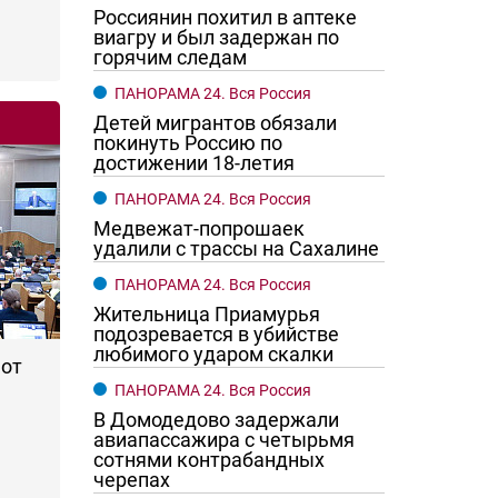
Россиянин похитил в аптеке
виагру и был задержан по
горячим следам
ПАНОРАМА 24. Вся Россия
Детей мигрантов обязали
покинуть Россию по
достижении 18-летия
ПАНОРАМА 24. Вся Россия
Медвежат-попрошаек
удалили с трассы на Сахалине
ПАНОРАМА 24. Вся Россия
го хотят женщины?
Ростовчане смотрите в оба
Жительница Приамурья
подозревается в убийстве
любимого ударом скалки
 от
ПАНОРАМА 24. Вся Россия
В Домодедово задержали
авиапассажира с четырьмя
сотнями контрабандных
черепах