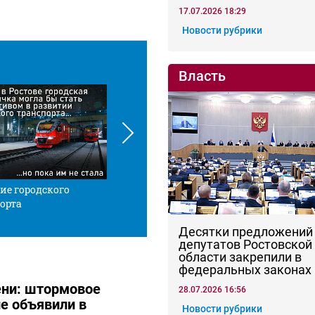
17.07.2026 18:29
Новости рубрики
Власть
ие городского
Красной нитью
Че
орта
Десятки предложений
депутатов Ростовской
области закрепили в
федеральных законах
тени: штормовое
28.07.2026 16:56
е объявили в
Новости рубрики