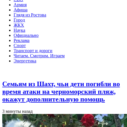
Армия
Афиша
Глядя из Ростова
Город
ЖКХ
Наука
Официально
Реклама
Спорт
Транспорт и дороги
Читаем. Смотрим. Играем
Энергетика
Общество
Семьям из Шахт, чьи дети погибли во
время атаки на черноморский пляж,
окажут дополнительную помощь
3 минуты назад