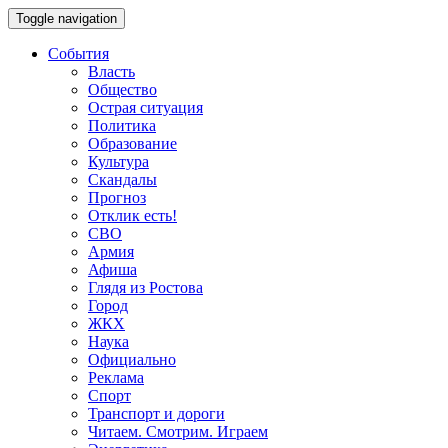
Toggle navigation
События
Власть
Общество
Острая ситуация
Политика
Образование
Культура
Скандалы
Прогноз
Отклик есть!
СВО
Армия
Афиша
Глядя из Ростова
Город
ЖКХ
Наука
Официально
Реклама
Спорт
Транспорт и дороги
Читаем. Смотрим. Играем