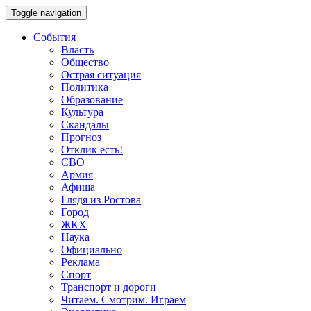
Toggle navigation
События
Власть
Общество
Острая ситуация
Политика
Образование
Культура
Скандалы
Прогноз
Отклик есть!
СВО
Армия
Афиша
Глядя из Ростова
Город
ЖКХ
Наука
Официально
Реклама
Спорт
Транспорт и дороги
Читаем. Смотрим. Играем