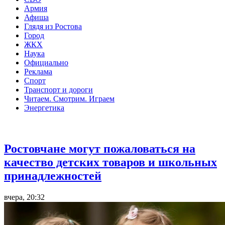
Армия
Афиша
Глядя из Ростова
Город
ЖКХ
Наука
Официально
Реклама
Спорт
Транспорт и дороги
Читаем. Смотрим. Играем
Энергетика
Общество
Ростовчане могут пожаловаться на
качество детских товаров и школьных
принадлежностей
вчера, 20:32