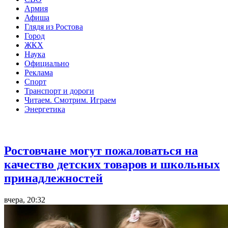
Армия
Афиша
Глядя из Ростова
Город
ЖКХ
Наука
Официально
Реклама
Спорт
Транспорт и дороги
Читаем. Смотрим. Играем
Энергетика
Общество
Ростовчане могут пожаловаться на
качество детских товаров и школьных
принадлежностей
вчера, 20:32