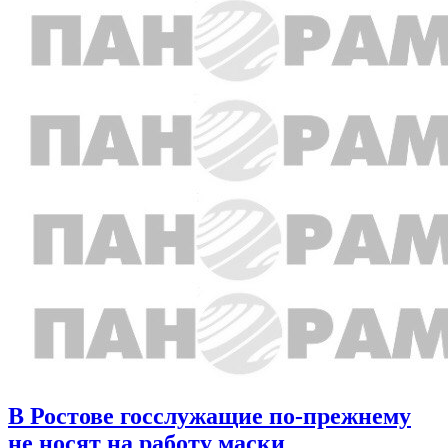
В Ростове госслужащие по-прежнему
не носят на работу маски