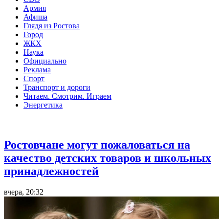
Армия
Афиша
Глядя из Ростова
Город
ЖКХ
Наука
Официально
Реклама
Спорт
Транспорт и дороги
Читаем. Смотрим. Играем
Энергетика
Общество
Ростовчане могут пожаловаться на
качество детских товаров и школьных
принадлежностей
вчера, 20:32