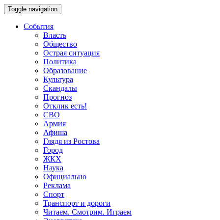
Toggle navigation
События
Власть
Общество
Острая ситуация
Политика
Образование
Культура
Скандалы
Прогноз
Отклик есть!
СВО
Армия
Афиша
Глядя из Ростова
Город
ЖКХ
Наука
Официально
Реклама
Спорт
Транспорт и дороги
Читаем. Смотрим. Играем