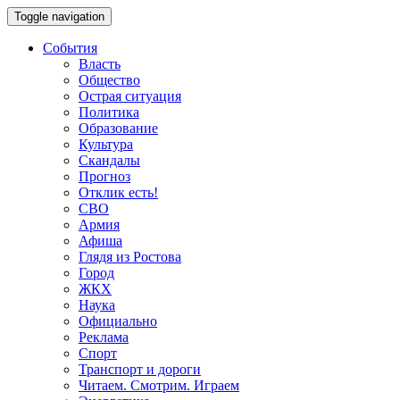
Toggle navigation
События
Власть
Общество
Острая ситуация
Политика
Образование
Культура
Скандалы
Прогноз
Отклик есть!
СВО
Армия
Афиша
Глядя из Ростова
Город
ЖКХ
Наука
Официально
Реклама
Спорт
Транспорт и дороги
Читаем. Смотрим. Играем