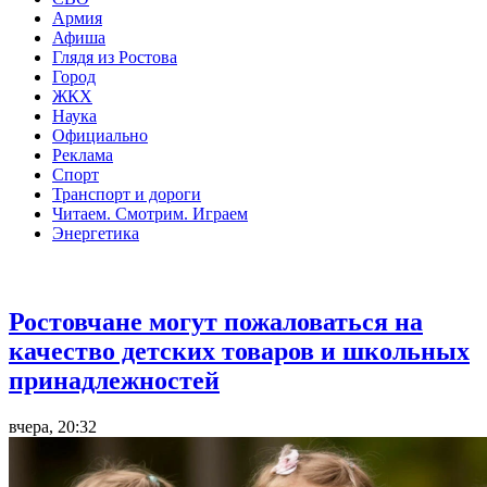
Армия
Афиша
Глядя из Ростова
Город
ЖКХ
Наука
Официально
Реклама
Спорт
Транспорт и дороги
Читаем. Смотрим. Играем
Энергетика
Общество
Ростовчане могут пожаловаться на
качество детских товаров и школьных
принадлежностей
вчера, 20:32