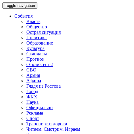
Toggle navigation
События
Власть
Общество
Острая ситуация
Политика
Образование
Культура
Скандалы
Прогноз
Отклик есть!
СВО
Армия
Афиша
Глядя из Ростова
Город
ЖКХ
Наука
Официально
Реклама
Спорт
Транспорт и дороги
Читаем. Смотрим. Играем