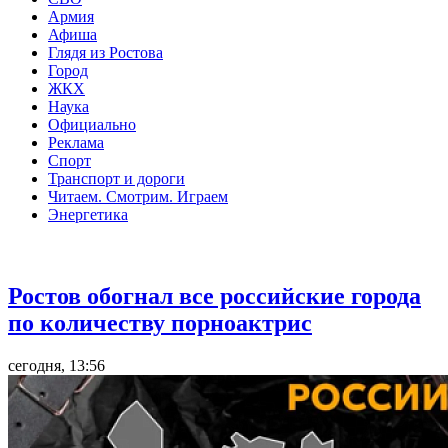
Армия
Афиша
Глядя из Ростова
Город
ЖКХ
Наука
Официально
Реклама
Спорт
Транспорт и дороги
Читаем. Смотрим. Играем
Энергетика
Общество
Ростов обогнал все российские города
по количеству порноактрис
сегодня, 13:56