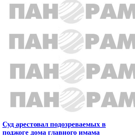
Суд арестовал подозреваемых в
поджоге дома главного имама