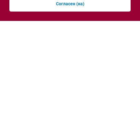
Согласен (на)
Серьёзные проблемы со светом начались в
Батайске из-за жары
сегодня, 11:09
Новости рубрики
Энергетика