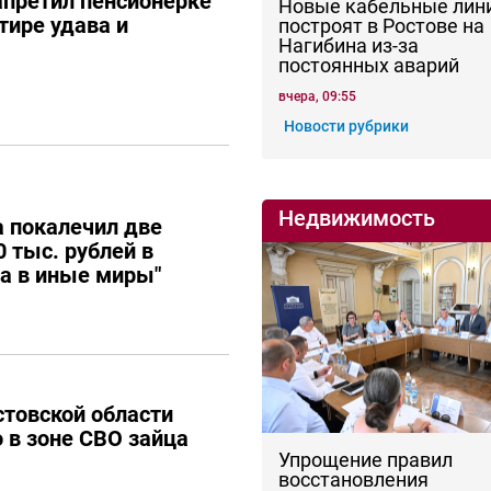
апретил пенсионерке
Новые кабельные лин
тире удава и
построят в Ростове на
Нагибина из-за
постоянных аварий
вчера, 09:55
Новости рубрики
Недвижимость
 покалечил две
 тыс. рублей в
ла в иные миры"
товской области
о в зоне СВО зайца
Упрощение правил
восстановления