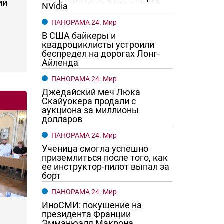
ии
NVidia
ПАНОРАМА 24. Мир
В США байкеры и
квадроциклисты устроили
беспредел на дорогах Лонг-
Айленда
ПАНОРАМА 24. Мир
Джедайский меч Люка
Скайуокера продали с
аукциона за миллионы
долларов
ПАНОРАМА 24. Мир
Ученица смогла успешно
приземлиться после того, как
ее инструктор-пилот выпал за
борт
ПАНОРАМА 24. Мир
ИноСМИ: покушение на
президента Франции
Эмманюэля Макрона