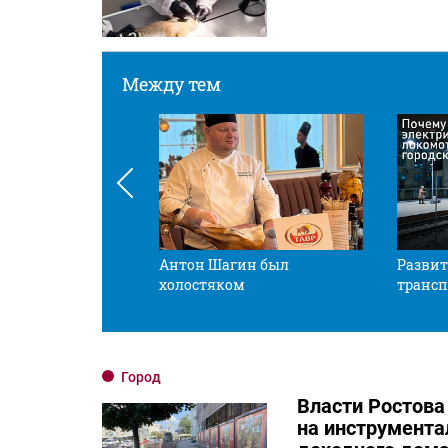
Между тем
 смотрите в оба
Антон Шагин был
Развит
холостяком
трансп
Город
Власти Ростова
на инструмента