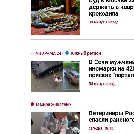
Суд в Москве з
держать в квар
крокодила
33 минуты назад
«ПАНОРАМА 24»
Южный регион
В Сочи мужчина
иномарки на 420
поисках "порта
55 минут назад
В мире животных
Ветеринары Рос
спасли раненог
сегодня, 18:10