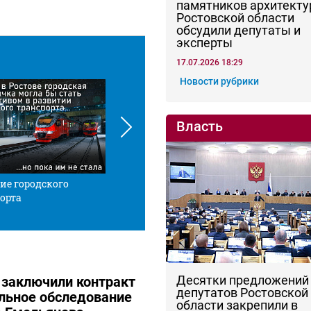
памятников архитекту
Ростовской области
обсудили депутаты и
эксперты
17.07.2026 18:29
Новости рубрики
Власть
ие городского
Красной нитью
Че
орта
Десятки предложений
 заключили контракт
депутатов Ростовской
льное обследование
области закрепили в