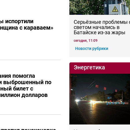
ы испортили
Серьёзные проблемы 
енщина с караваем»
светом начались в
Батайске из-за жары
сегодня, 11:09
Новости рубрики
Энергетика
ания помогла
ти выброшенный по
ный билет с
иллион долларов