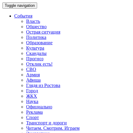
Toggle navigation
События
Власть
Общество
Острая ситуация
Политика
Образование
Культура
Скандалы
Прогноз
Отклик есть!
СВО
Армия
Афиша
Глядя из Ростова
Город
ЖКХ
Наука
Официально
Реклама
Спорт
Транспорт и дороги
Читаем. Смотрим. Играем