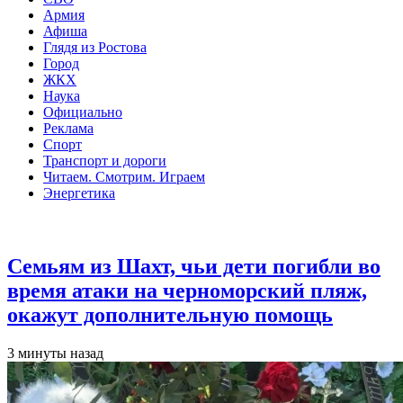
Армия
Афиша
Глядя из Ростова
Город
ЖКХ
Наука
Официально
Реклама
Спорт
Транспорт и дороги
Читаем. Смотрим. Играем
Энергетика
Общество
Семьям из Шахт, чьи дети погибли во
время атаки на черноморский пляж,
окажут дополнительную помощь
3 минуты назад