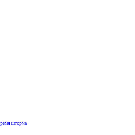
 время шторма