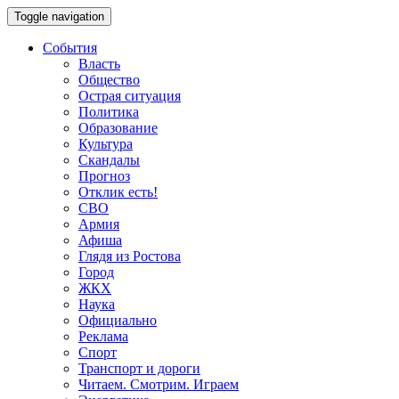
Toggle navigation
События
Власть
Общество
Острая ситуация
Политика
Образование
Культура
Скандалы
Прогноз
Отклик есть!
СВО
Армия
Афиша
Глядя из Ростова
Город
ЖКХ
Наука
Официально
Реклама
Спорт
Транспорт и дороги
Читаем. Смотрим. Играем