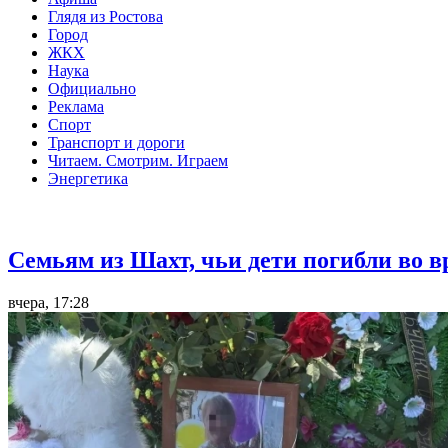
Глядя из Ростова
Город
ЖКХ
Наука
Официально
Реклама
Спорт
Транспорт и дороги
Читаем. Смотрим. Играем
Энергетика
Общество
Семьям из Шахт, чьи дети погибли во 
вчера, 17:28