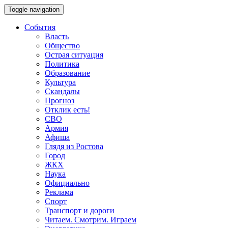
Toggle navigation
События
Власть
Общество
Острая ситуация
Политика
Образование
Культура
Скандалы
Прогноз
Отклик есть!
СВО
Армия
Афиша
Глядя из Ростова
Город
ЖКХ
Наука
Официально
Реклама
Спорт
Транспорт и дороги
Читаем. Смотрим. Играем