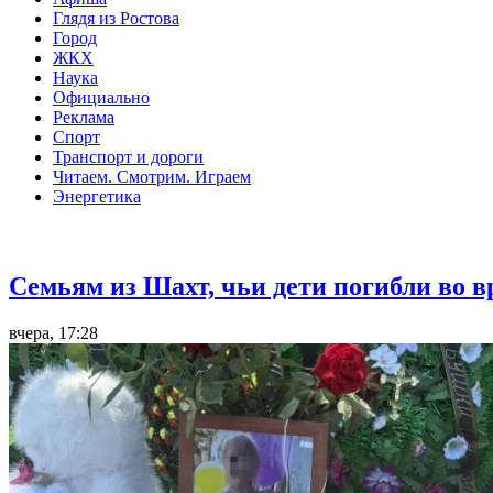
Глядя из Ростова
Город
ЖКХ
Наука
Официально
Реклама
Спорт
Транспорт и дороги
Читаем. Смотрим. Играем
Энергетика
Общество
Семьям из Шахт, чьи дети погибли во 
вчера, 17:28