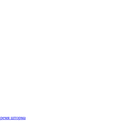
 время шторма