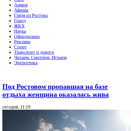
Армия
Афиша
Глядя из Ростова
Город
ЖКХ
Наука
Официально
Реклама
Спорт
Транспорт и дороги
Читаем. Смотрим. Играем
Энергетика
Общество
Под Ростовом пропавшая на базе
отдыха женщина оказалась жива
сегодня, 11:19