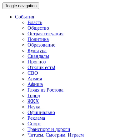
Toggle navigation
События
Власть
Общество
Острая ситуация
Политика
Образование
Культура
Скандалы
Прогноз
Отклик есть!
СВО
Армия
Афиша
Глядя из Ростова
Город
ЖКХ
Наука
Официально
Реклама
Спорт
Транспорт и дороги
Читаем. Смотрим. Играем