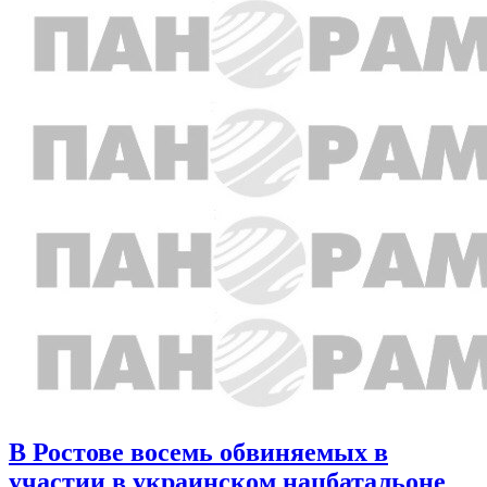
В Ростове восемь обвиняемых в
участии в украинском нацбатальоне