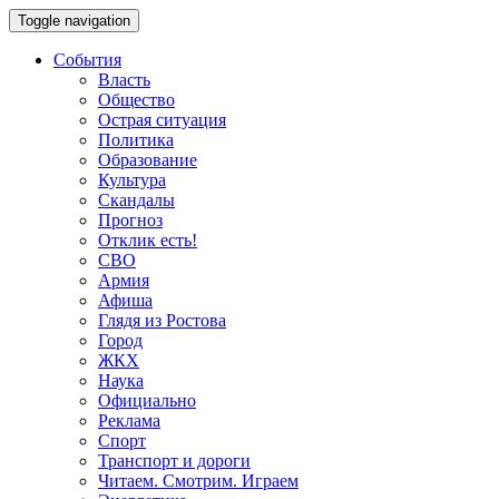
Toggle navigation
События
Власть
Общество
Острая ситуация
Политика
Образование
Культура
Скандалы
Прогноз
Отклик есть!
СВО
Армия
Афиша
Глядя из Ростова
Город
ЖКХ
Наука
Официально
Реклама
Спорт
Транспорт и дороги
Читаем. Смотрим. Играем