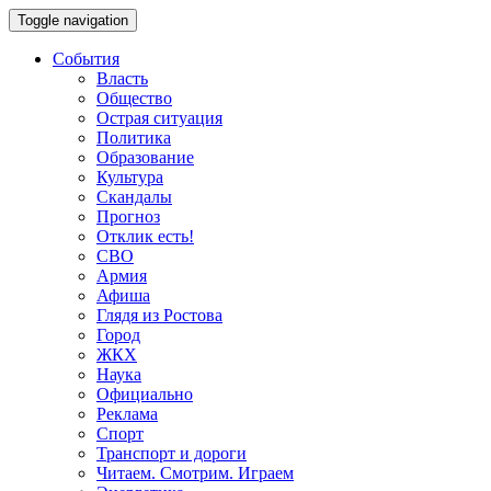
Toggle navigation
События
Власть
Общество
Острая ситуация
Политика
Образование
Культура
Скандалы
Прогноз
Отклик есть!
СВО
Армия
Афиша
Глядя из Ростова
Город
ЖКХ
Наука
Официально
Реклама
Спорт
Транспорт и дороги
Читаем. Смотрим. Играем