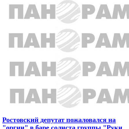
Ростовский депутат пожаловался на
"оргии" в баре солиста группы "Руки