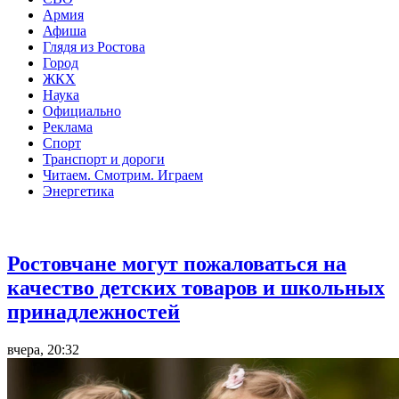
Армия
Афиша
Глядя из Ростова
Город
ЖКХ
Наука
Официально
Реклама
Спорт
Транспорт и дороги
Читаем. Смотрим. Играем
Энергетика
Общество
Ростовчане могут пожаловаться на
качество детских товаров и школьных
принадлежностей
вчера, 20:32