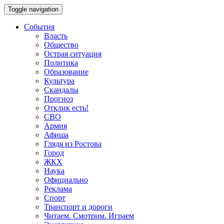
Toggle navigation
События
Власть
Общество
Острая ситуация
Политика
Образование
Культура
Скандалы
Прогноз
Отклик есть!
СВО
Армия
Афиша
Глядя из Ростова
Город
ЖКХ
Наука
Официально
Реклама
Спорт
Транспорт и дороги
Читаем. Смотрим. Играем