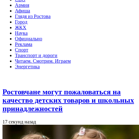
Армия
Афиша
Глядя из Ростова
Город
ЖКХ
Наука
Официально
Реклама
Спорт
Транспорт и дороги
Читаем. Смотрим. Играем
Энергетика
Общество
Ростовчане могут пожаловаться на
качество детских товаров и школьных
принадлежностей
17 секунд назад