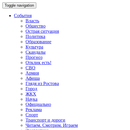
Toggle navigation
События
Власть
Общество
Острая ситуация
Политика
Образование
Культура
Скандалы
Прогноз
Отклик есть!
СВО
Армия
Афиша
Глядя из Ростова
Город
ЖКХ
Наука
Официально
Реклама
Спорт
Транспорт и дороги
Читаем. Смотрим. Играем