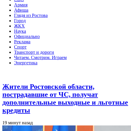
Армия
Афиша
Глядя из Ростова
Город
ЖКХ
Наука
Официально
Реклама
Спорт
Транспорт и дороги
Читаем. Смотрим. Играем
Энергетика
Общество
Жители Ростовской области,
пострадавшие от ЧС, получат
дополнительные выходные и льготные
кредиты
19 минут назад