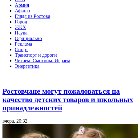
Армия
Афиша
Глядя из Ростова
Город
ЖКХ
Наука
Официально
Реклама
Спорт
Транспорт и дороги
Читаем. Смотрим. Играем
Энергетика
Общество
Ростовчане могут пожаловаться на
качество детских товаров и школьных
принадлежностей
вчера, 20:32