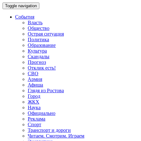
Toggle navigation
События
Власть
Общество
Острая ситуация
Политика
Образование
Культура
Скандалы
Прогноз
Отклик есть!
СВО
Армия
Афиша
Глядя из Ростова
Город
ЖКХ
Наука
Официально
Реклама
Спорт
Транспорт и дороги
Читаем. Смотрим. Играем