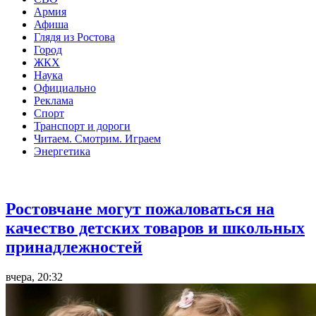
Армия
Афиша
Глядя из Ростова
Город
ЖКХ
Наука
Официально
Реклама
Спорт
Транспорт и дороги
Читаем. Смотрим. Играем
Энергетика
Общество
Ростовчане могут пожаловаться на
качество детских товаров и школьных
принадлежностей
вчера, 20:32