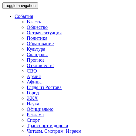
Toggle navigation
События
Власть
Общество
Острая ситуация
Политика
Образование
Культура
Скандалы
Прогноз
Отклик есть!
СВО
Армия
Афиша
Глядя из Ростова
Город
ЖКХ
Наука
Официально
Реклама
Спорт
Транспорт и дороги
Читаем. Смотрим. Играем