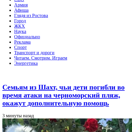
Армия
Афиша
Глядя из Ростова
Город
ЖКХ
Наука
Официально
Реклама
Спорт
Транспорт и дороги
Читаем. Смотрим. Играем
Энергетика
Общество
Семьям из Шахт, чьи дети погибли во
время атаки на черноморский пляж,
окажут дополнительную помощь
3 минуты назад