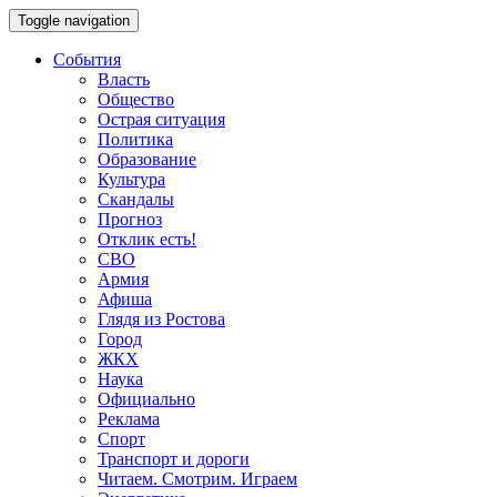
Toggle navigation
События
Власть
Общество
Острая ситуация
Политика
Образование
Культура
Скандалы
Прогноз
Отклик есть!
СВО
Армия
Афиша
Глядя из Ростова
Город
ЖКХ
Наука
Официально
Реклама
Спорт
Транспорт и дороги
Читаем. Смотрим. Играем