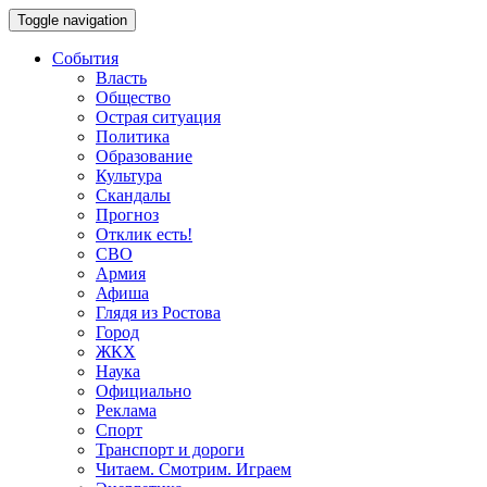
Toggle navigation
События
Власть
Общество
Острая ситуация
Политика
Образование
Культура
Скандалы
Прогноз
Отклик есть!
СВО
Армия
Афиша
Глядя из Ростова
Город
ЖКХ
Наука
Официально
Реклама
Спорт
Транспорт и дороги
Читаем. Смотрим. Играем