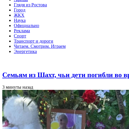
Глядя из Ростова
Город
ЖКХ
Наука
Официально
Реклама
Спорт
Транспорт и дороги
Читаем. Смотрим. Играем
Энергетика
Общество
Семьям из Шахт, чьи дети погибли во 
3 минуты назад