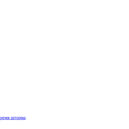
 время шторма