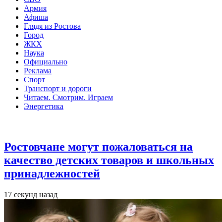
Армия
Афиша
Глядя из Ростова
Город
ЖКХ
Наука
Официально
Реклама
Спорт
Транспорт и дороги
Читаем. Смотрим. Играем
Энергетика
Общество
Ростовчане могут пожаловаться на
качество детских товаров и школьных
принадлежностей
17 секунд назад