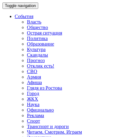
Toggle navigation
События
Власть
Общество
Острая ситуация
Политика
Образование
Культура
Скандалы
Прогноз
Отклик есть!
СВО
Армия
Афиша
Глядя из Ростова
Город
ЖКХ
Наука
Официально
Реклама
Спорт
Транспорт и дороги
Читаем. Смотрим. Играем