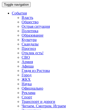
Toggle navigation
События
Власть
Общество
Острая ситуация
Политика
Образование
Культура
Скандалы
Прогноз
Отклик есть!
СВО
Армия
Афиша
Глядя из Ростова
Город
ЖКХ
Наука
Официально
Реклама
Спорт
Транспорт и дороги
Читаем. Смотрим. Играем