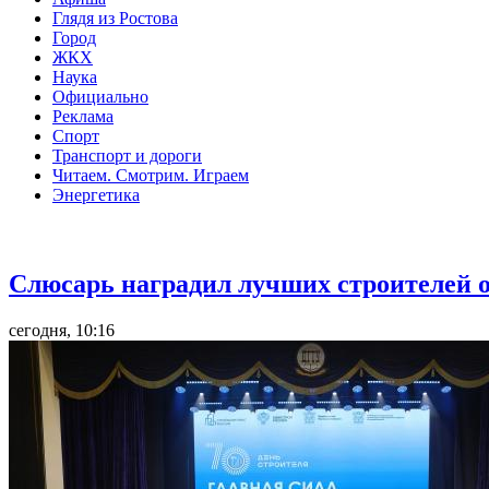
Глядя из Ростова
Город
ЖКХ
Наука
Официально
Реклама
Спорт
Транспорт и дороги
Читаем. Смотрим. Играем
Энергетика
Общество
Слюсарь наградил лучших строителей о
сегодня, 10:16