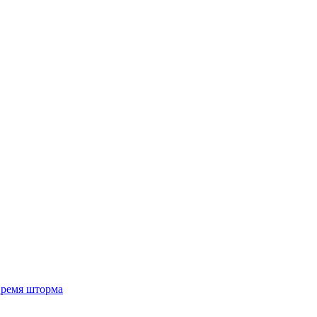
 время шторма