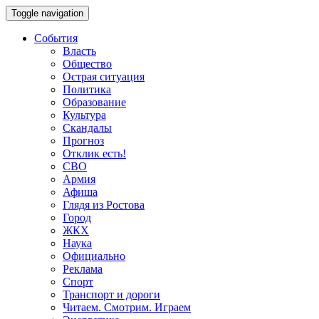
Toggle navigation
События
Власть
Общество
Острая ситуация
Политика
Образование
Культура
Скандалы
Прогноз
Отклик есть!
СВО
Армия
Афиша
Глядя из Ростова
Город
ЖКХ
Наука
Официально
Реклама
Спорт
Транспорт и дороги
Читаем. Смотрим. Играем