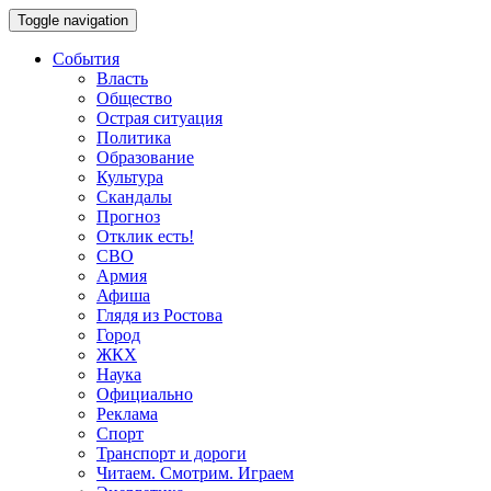
Toggle navigation
События
Власть
Общество
Острая ситуация
Политика
Образование
Культура
Скандалы
Прогноз
Отклик есть!
СВО
Армия
Афиша
Глядя из Ростова
Город
ЖКХ
Наука
Официально
Реклама
Спорт
Транспорт и дороги
Читаем. Смотрим. Играем