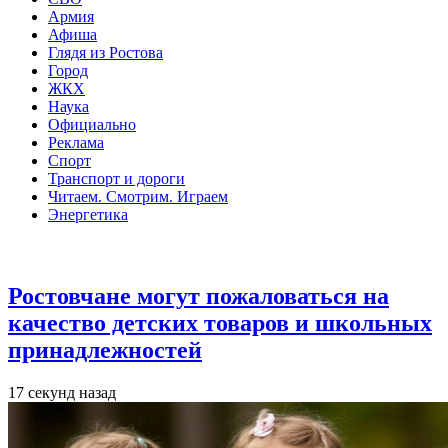
Армия
Афиша
Глядя из Ростова
Город
ЖКХ
Наука
Официально
Реклама
Спорт
Транспорт и дороги
Читаем. Смотрим. Играем
Энергетика
Общество
Ростовчане могут пожаловаться на
качество детских товаров и школьных
принадлежностей
17 секунд назад