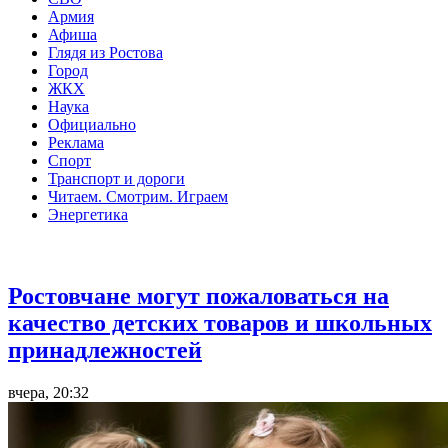
Армия
Афиша
Глядя из Ростова
Город
ЖКХ
Наука
Официально
Реклама
Спорт
Транспорт и дороги
Читаем. Смотрим. Играем
Энергетика
Общество
Ростовчане могут пожаловаться на
качество детских товаров и школьных
принадлежностей
вчера, 20:32