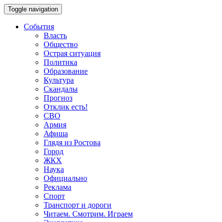
Toggle navigation
События
Власть
Общество
Острая ситуация
Политика
Образование
Культура
Скандалы
Прогноз
Отклик есть!
СВО
Армия
Афиша
Глядя из Ростова
Город
ЖКХ
Наука
Официально
Реклама
Спорт
Транспорт и дороги
Читаем. Смотрим. Играем