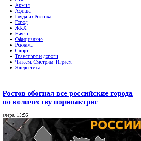
Армия
Афиша
Глядя из Ростова
Город
ЖКХ
Наука
Официально
Реклама
Спорт
Транспорт и дороги
Читаем. Смотрим. Играем
Энергетика
Общество
Ростов обогнал все российские города
по количеству порноактрис
вчера, 13:56