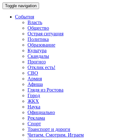
Toggle navigation
События
Власть
Общество
Острая ситуация
Политика
Образование
Культура
Скандалы
Прогноз
Отклик есть!
СВО
Армия
Афиша
Глядя из Ростова
Город
ЖКХ
Наука
Официально
Реклама
Спорт
Транспорт и дороги
Читаем. Смотрим. Играем