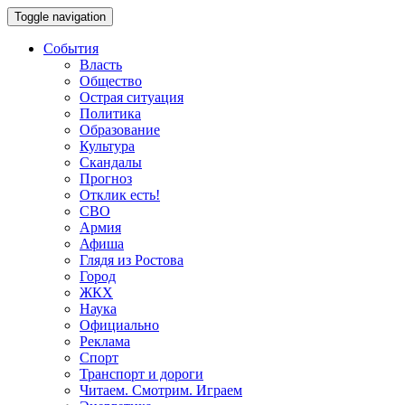
Toggle navigation
События
Власть
Общество
Острая ситуация
Политика
Образование
Культура
Скандалы
Прогноз
Отклик есть!
СВО
Армия
Афиша
Глядя из Ростова
Город
ЖКХ
Наука
Официально
Реклама
Спорт
Транспорт и дороги
Читаем. Смотрим. Играем