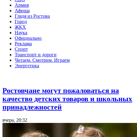
Армия
Афиша
Глядя из Ростова
Город
ЖКХ
Наука
Официально
Реклама
Спорт
Транспорт и дороги
Читаем. Смотрим. Играем
Энергетика
Общество
Ростовчане могут пожаловаться на
качество детских товаров и школьных
принадлежностей
вчера, 20:32