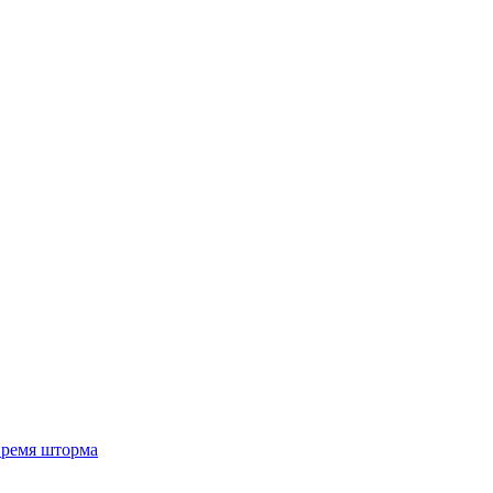
 время шторма