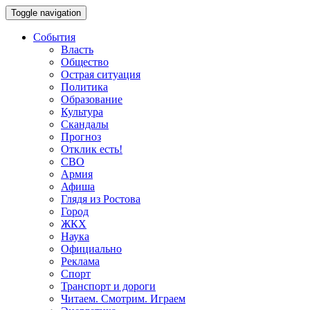
Toggle navigation
События
Власть
Общество
Острая ситуация
Политика
Образование
Культура
Скандалы
Прогноз
Отклик есть!
СВО
Армия
Афиша
Глядя из Ростова
Город
ЖКХ
Наука
Официально
Реклама
Спорт
Транспорт и дороги
Читаем. Смотрим. Играем