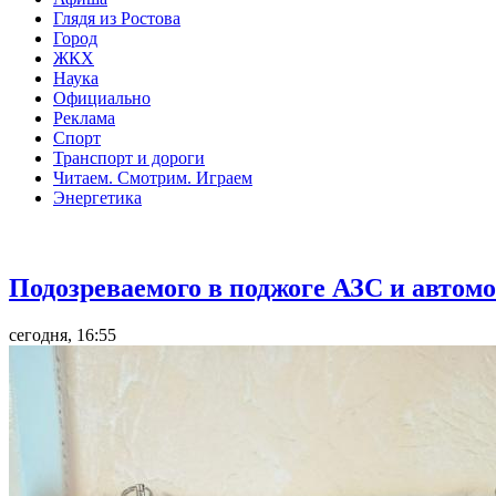
Глядя из Ростова
Город
ЖКХ
Наука
Официально
Реклама
Спорт
Транспорт и дороги
Читаем. Смотрим. Играем
Энергетика
Общество
Подозреваемого в поджоге АЗС и автомо
сегодня, 16:55