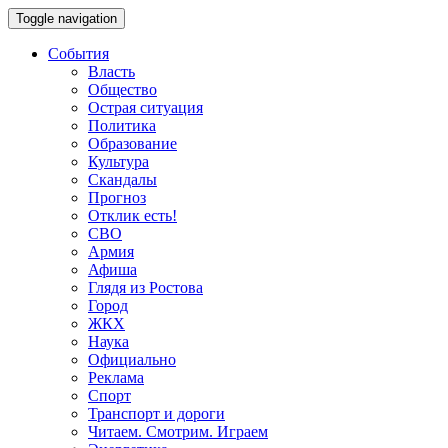
Toggle navigation
События
Власть
Общество
Острая ситуация
Политика
Образование
Культура
Скандалы
Прогноз
Отклик есть!
СВО
Армия
Афиша
Глядя из Ростова
Город
ЖКХ
Наука
Официально
Реклама
Спорт
Транспорт и дороги
Читаем. Смотрим. Играем