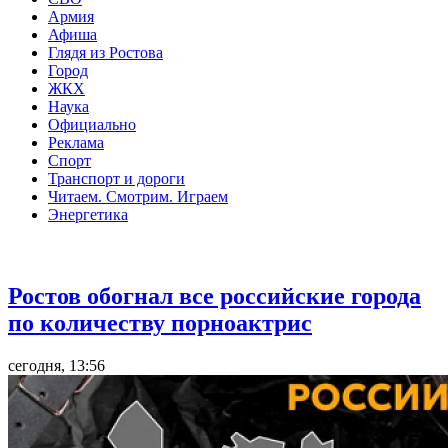
Армия
Афиша
Глядя из Ростова
Город
ЖКХ
Наука
Официально
Реклама
Спорт
Транспорт и дороги
Читаем. Смотрим. Играем
Энергетика
Общество
Ростов обогнал все российские города
по количеству порноактрис
сегодня, 13:56