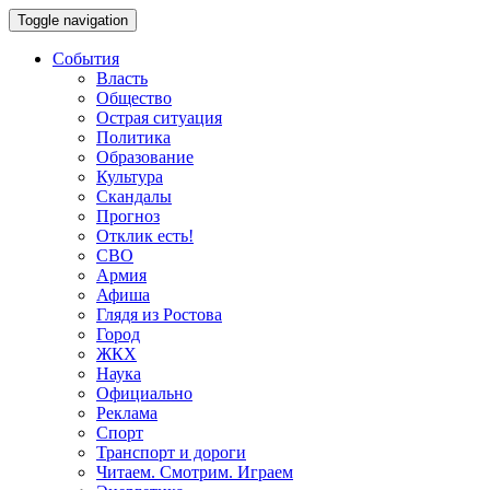
Toggle navigation
События
Власть
Общество
Острая ситуация
Политика
Образование
Культура
Скандалы
Прогноз
Отклик есть!
СВО
Армия
Афиша
Глядя из Ростова
Город
ЖКХ
Наука
Официально
Реклама
Спорт
Транспорт и дороги
Читаем. Смотрим. Играем