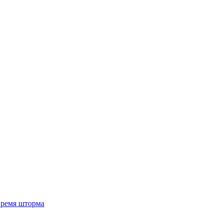
 время шторма