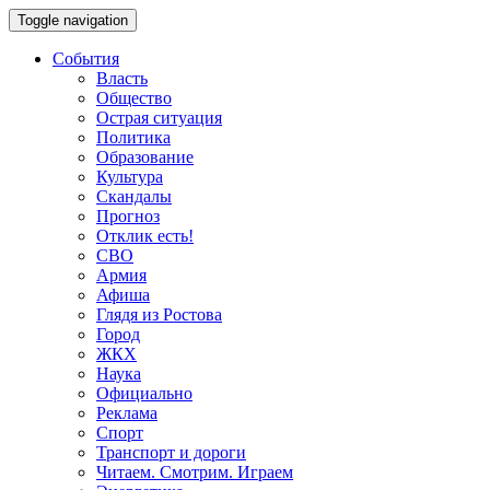
Toggle navigation
События
Власть
Общество
Острая ситуация
Политика
Образование
Культура
Скандалы
Прогноз
Отклик есть!
СВО
Армия
Афиша
Глядя из Ростова
Город
ЖКХ
Наука
Официально
Реклама
Спорт
Транспорт и дороги
Читаем. Смотрим. Играем