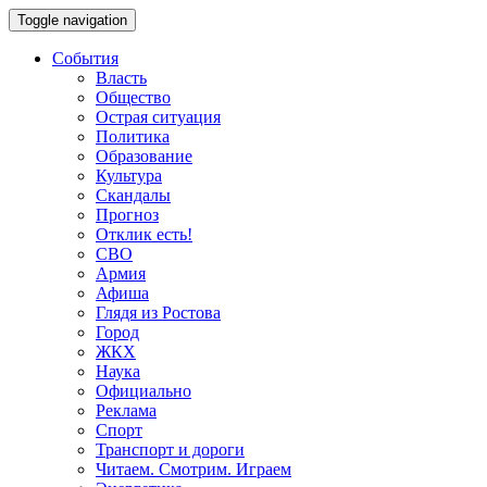
Toggle navigation
События
Власть
Общество
Острая ситуация
Политика
Образование
Культура
Скандалы
Прогноз
Отклик есть!
СВО
Армия
Афиша
Глядя из Ростова
Город
ЖКХ
Наука
Официально
Реклама
Спорт
Транспорт и дороги
Читаем. Смотрим. Играем