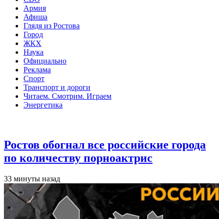
Армия
Афиша
Глядя из Ростова
Город
ЖКХ
Наука
Официально
Реклама
Спорт
Транспорт и дороги
Читаем. Смотрим. Играем
Энергетика
Общество
Ростов обогнал все российские города
по количеству порноактрис
33 минуты назад