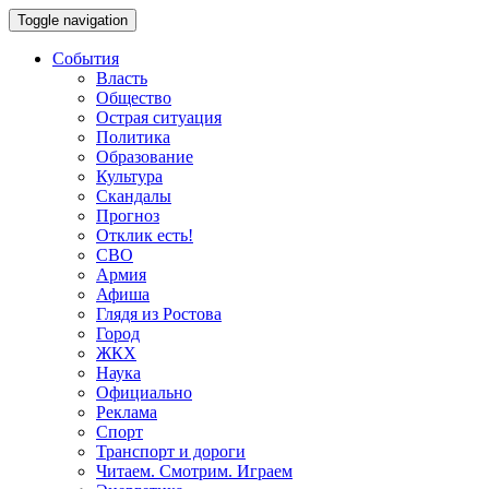
Toggle navigation
События
Власть
Общество
Острая ситуация
Политика
Образование
Культура
Скандалы
Прогноз
Отклик есть!
СВО
Армия
Афиша
Глядя из Ростова
Город
ЖКХ
Наука
Официально
Реклама
Спорт
Транспорт и дороги
Читаем. Смотрим. Играем