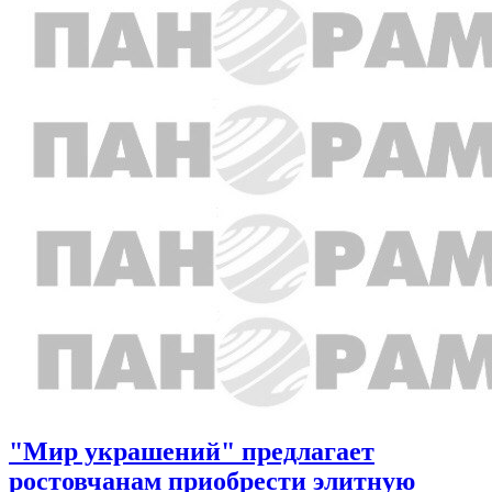
"Мир украшений" предлагает
ростовчанам приобрести элитную