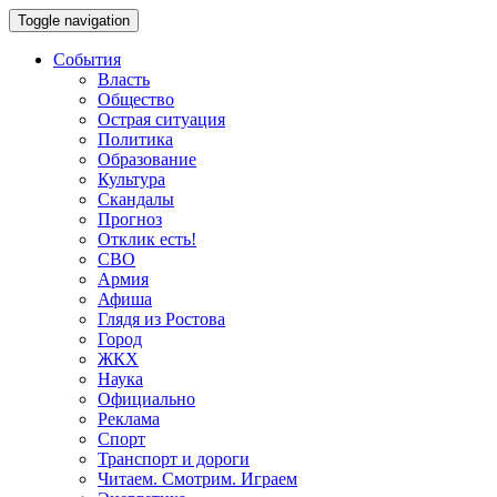
Toggle navigation
События
Власть
Общество
Острая ситуация
Политика
Образование
Культура
Скандалы
Прогноз
Отклик есть!
СВО
Армия
Афиша
Глядя из Ростова
Город
ЖКХ
Наука
Официально
Реклама
Спорт
Транспорт и дороги
Читаем. Смотрим. Играем