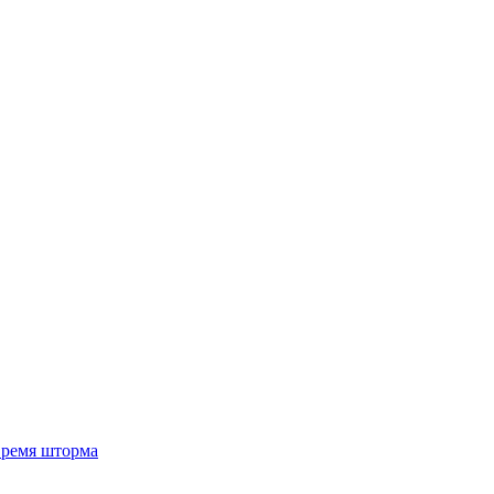
 время шторма