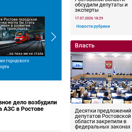
обсудили депутаты и
эксперты
17.07.2026 18:29
Новости рубрики
Власть
ие городского
Красной нитью
Че
орта
вное дело возбудили
а АЗС в Ростове
Десятки предложений
депутатов Ростовской
области закрепили в
федеральных законах