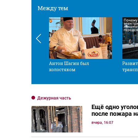
Между тем
 смотрите в оба
Антон Шагин был
Развит
холостяком
трансп
Дежурная часть
Ещё одно уголо
после пожара н
вчера, 16:07