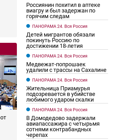
Россиянин похитил в аптеке
виагру и был задержан по
горячим следам
ПАНОРАМА 24. Вся Россия
Детей мигрантов обязали
покинуть Россию по
достижении 18-летия
ПАНОРАМА 24. Вся Россия
Медвежат-попрошаек
го хотят женщины?
Ростовчане смотрите в оба
удалили с трассы на Сахалине
ПАНОРАМА 24. Вся Россия
Жительница Приамурья
подозревается в убийстве
любимого ударом скалки
ПАНОРАМА 24. Вся Россия
 от
В Домодедово задержали
авиапассажира с четырьмя
сотнями контрабандных
черепах