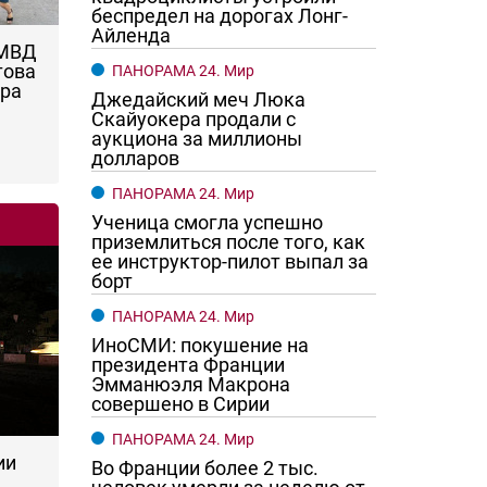
беспредел на дорогах Лонг-
Айленда
 МВД
това
ПАНОРАМА 24. Мир
ара
Джедайский меч Люка
Скайуокера продали с
аукциона за миллионы
долларов
ПАНОРАМА 24. Мир
Ученица смогла успешно
приземлиться после того, как
ее инструктор-пилот выпал за
борт
ПАНОРАМА 24. Мир
ИноСМИ: покушение на
президента Франции
Эмманюэля Макрона
совершено в Сирии
ПАНОРАМА 24. Мир
ии
Во Франции более 2 тыс.