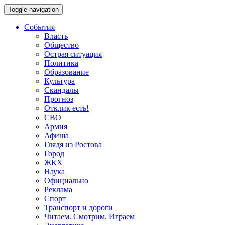
Toggle navigation
События
Власть
Общество
Острая ситуация
Политика
Образование
Культура
Скандалы
Прогноз
Отклик есть!
СВО
Армия
Афиша
Глядя из Ростова
Город
ЖКХ
Наука
Официально
Реклама
Спорт
Транспорт и дороги
Читаем. Смотрим. Играем