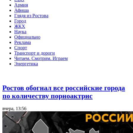
Армия
Афиша
Глядя из Ростова
Город
ЖКХ
Наука
Официально
Реклама
Спорт
Транспорт и дороги
Читаем. Смотрим. Играем
Энергетика
Общество
Ростов обогнал все российские города
по количеству порноактрис
вчера, 13:56