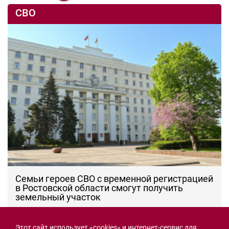
СВО
Семьи героев СВО с временной регистрацией
в Ростовской области смогут получить
земельный участок
30.07.2026 13:05
Новости рубрики
Этот сайт использует «cookies» и интернет-сервис для