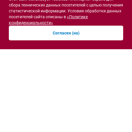
сбора технических данных посетителей с целью получения
статистической информации. Условия обработки данных
посетителей сайта описаны в
«Политике
Острая ситуация
конфиденциальности»
Согласен (на)
Мобильная приёмная МВД открылась в СЖМ
Ростова на месте ночного пожара
вчера, 10:41
Новости рубрики