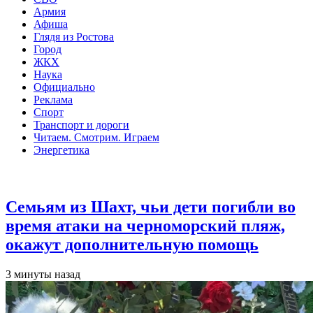
Армия
Афиша
Глядя из Ростова
Город
ЖКХ
Наука
Официально
Реклама
Спорт
Транспорт и дороги
Читаем. Смотрим. Играем
Энергетика
Общество
Семьям из Шахт, чьи дети погибли во
время атаки на черноморский пляж,
окажут дополнительную помощь
3 минуты назад