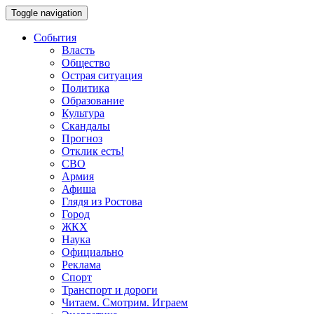
Toggle navigation
События
Власть
Общество
Острая ситуация
Политика
Образование
Культура
Скандалы
Прогноз
Отклик есть!
СВО
Армия
Афиша
Глядя из Ростова
Город
ЖКХ
Наука
Официально
Реклама
Спорт
Транспорт и дороги
Читаем. Смотрим. Играем