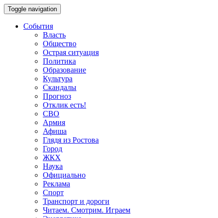
Toggle navigation
События
Власть
Общество
Острая ситуация
Политика
Образование
Культура
Скандалы
Прогноз
Отклик есть!
СВО
Армия
Афиша
Глядя из Ростова
Город
ЖКХ
Наука
Официально
Реклама
Спорт
Транспорт и дороги
Читаем. Смотрим. Играем