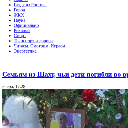
Глядя из Ростова
Город
ЖКХ
Наука
Официально
Реклама
Спорт
Транспорт и дороги
Читаем. Смотрим. Играем
Энергетика
Общество
Семьям из Шахт, чьи дети погибли во 
вчера, 17:28