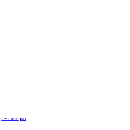
 время шторма