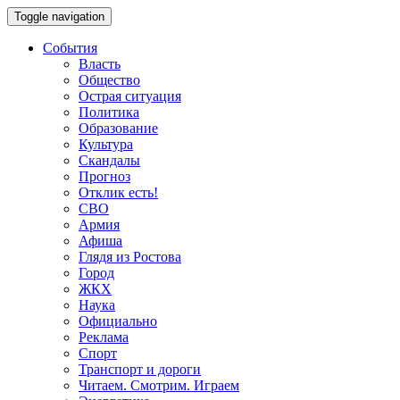
Toggle navigation
События
Власть
Общество
Острая ситуация
Политика
Образование
Культура
Скандалы
Прогноз
Отклик есть!
СВО
Армия
Афиша
Глядя из Ростова
Город
ЖКХ
Наука
Официально
Реклама
Спорт
Транспорт и дороги
Читаем. Смотрим. Играем