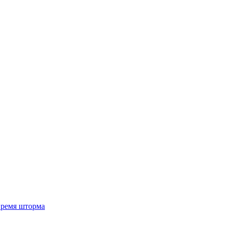
 время шторма