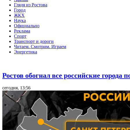
Глядя из Ростова
Город
ЖКХ
Наука
Официально
Реклама
Спорт
Транспорт и дороги
Читаем. Смотрим. Играем
Энергетика
Общество
Ростов обогнал все российские города 
сегодня, 13:56