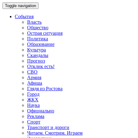
Toggle navigation
События
Власть
Общество
Острая ситуация
Политика
Образование
Культура
Скандалы
Прогноз
Отклик есть!
СВО
Армия
Афиша
Глядя из Ростова
Город
ЖКХ
Наука
Официально
Реклама
Спорт
Транспорт и дороги
Читаем. Смотрим. Играем