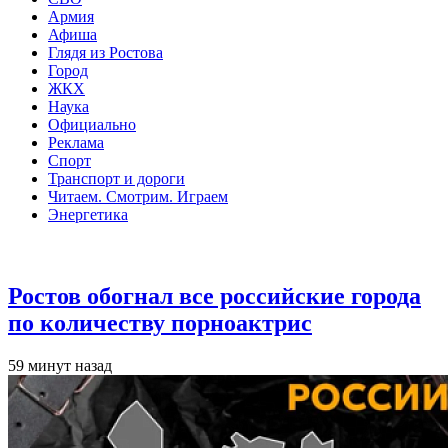
Армия
Афиша
Глядя из Ростова
Город
ЖКХ
Наука
Официально
Реклама
Спорт
Транспорт и дороги
Читаем. Смотрим. Играем
Энергетика
Общество
Ростов обогнал все российские города
по количеству порноактрис
59 минут назад