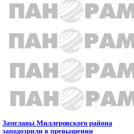
Замглавы Миллеровского района
заподозрили в превышении