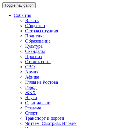
Toggle navigation
События
Власть
Общество
Острая ситуация
Политика
Образование
Культура
Скандалы
Прогноз
Отклик есть!
СВО
Армия
Афиша
Глядя из Ростова
Город
ЖКХ
Наука
Официально
Реклама
Спорт
Транспорт и дороги
Читаем. Смотрим. Играем