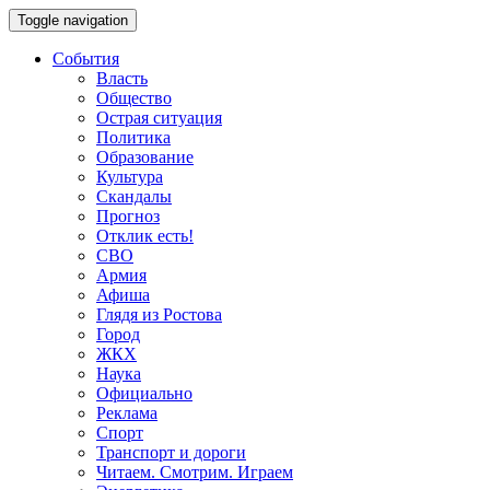
Toggle navigation
События
Власть
Общество
Острая ситуация
Политика
Образование
Культура
Скандалы
Прогноз
Отклик есть!
СВО
Армия
Афиша
Глядя из Ростова
Город
ЖКХ
Наука
Официально
Реклама
Спорт
Транспорт и дороги
Читаем. Смотрим. Играем