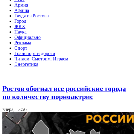
Армия
Афиша
Глядя из Ростова
Город
ЖКХ
Наука
Официально
Реклама
Спорт
Транспорт и дороги
Читаем. Смотрим. Играем
Энергетика
Общество
Ростов обогнал все российские города
по количеству порноактрис
вчера, 13:56