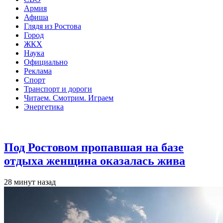
Армия
Афиша
Глядя из Ростова
Город
ЖКХ
Наука
Официально
Реклама
Спорт
Транспорт и дороги
Читаем. Смотрим. Играем
Энергетика
Общество
Под Ростовом пропавшая на базе
отдыха женщина оказалась жива
28 минут назад