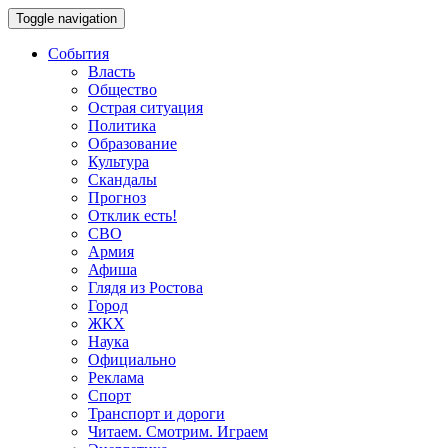
Toggle navigation
События
Власть
Общество
Острая ситуация
Политика
Образование
Культура
Скандалы
Прогноз
Отклик есть!
СВО
Армия
Афиша
Глядя из Ростова
Город
ЖКХ
Наука
Официально
Реклама
Спорт
Транспорт и дороги
Читаем. Смотрим. Играем