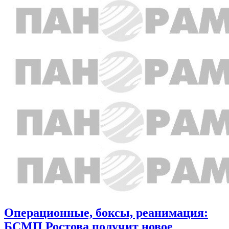
Операционные, боксы, реанимация:
БСМП Ростова получит новое