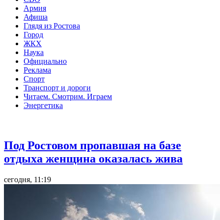
Армия
Афиша
Глядя из Ростова
Город
ЖКХ
Наука
Официально
Реклама
Спорт
Транспорт и дороги
Читаем. Смотрим. Играем
Энергетика
Общество
Под Ростовом пропавшая на базе
отдыха женщина оказалась жива
сегодня, 11:19