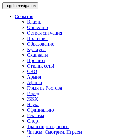
Toggle navigation
События
Власть
Общество
Острая ситуация
Политика
Образование
Культура
Скандалы
Прогноз
Отклик есть!
СВО
Армия
Афиша
Глядя из Ростова
Город
ЖКХ
Наука
Официально
Реклама
Спорт
Транспорт и дороги
Читаем. Смотрим. Играем