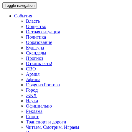
Toggle navigation
События
Власть
Общество
Острая ситуация
Политика
Образование
Культура
Скандалы
Прогноз
Отклик есть!
СВО
Армия
Афиша
Глядя из Ростова
Город
ЖКХ
Наука
Официально
Реклама
Спорт
Транспорт и дороги
Читаем. Смотрим. Играем