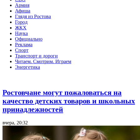
Армия
Афиша
Глядя из Ростова
Город
ЖКХ
Наука
Официально
Реклама
Спорт
Транспорт и дороги
Читаем. Смотрим. Играем
Энергетика
Общество
Ростовчане могут пожаловаться на
качество детских товаров и школьных
принадлежностей
вчера, 20:32