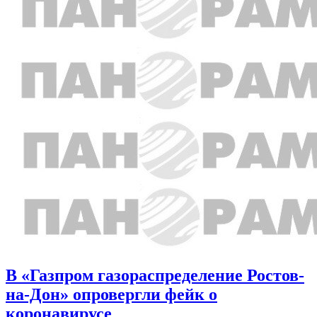
В «Газпром газораспределение Ростов-
на-Дон» опровергли фейк о
коронавирусе